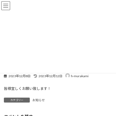
コ
ナ
ン
ビ
テ
ゲ
ン
ー
ツ
シ
へ
ョ
お知らせ
ス
ン
キ
に
ッ
移
プ
動
トップページ
お知らせ
お知らせ
ホームページ開設しました。
ホームページ開設しました。
最
2023年12月8日
2023年12月12日
h-murakami
終
更
皆様宜しくお願い致します！
新
日
時
お知らせ
カテゴリー
: